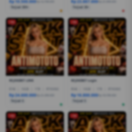
Rp 10.500.000
Rp 23.887.000
Rp 12.799.000
Rp 21.999.000
Terjual 200+
Terjual 20+
-1%
-1%
REJEKIBET LINK
REJEKIBET Login
R7AI
|
16GB
|
1TB
|
RTX5060
R5AI
|
16GB
|
1TB
|
RTX5060
Rp 24.600.000
Rp 16.800.000
Rp 21.399.000
Rp 19.799.000
Terjual 6
Terjual 5
-1%
-1%