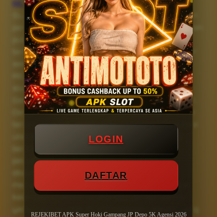
REJEKIBET
merupakan link resmi situs APK
SLOT maxwin bisa via online yang menawarkan
permainan populer dari provider ternama dengan
putaran game sportif dan pecahan cantik
terpercaya gampang menang setiap hari. Daftar
sekarang juga dapatkan id hoki khusus.
REJEKIBET kini hadir sebagai pusat permainan
slot online paling lengkap dengan koleksi Room
Gacor yang terkenal mudah menang setiap hari.
Dengan reputasi sebagai situs slot online resmi
terpercaya. REJEKIBET terus menjadi destinasi
utama para pemain yang mengincar sensasi
LOGIN
bermain kelas premium, fitur modern, serta
peluang Maxwin yang jauh lebih besar
dibandingkan situs lainnya. REJEKIBET
DAFTAR
merupakan situs toto APK SLOT untuk semua
kalangan. Ini adalah arena bagi pemain serius
yang mencari APK SLOT konsisten, sistem yang
REJEKIBET APK Super Hoki Gampang JP Depo 5K Agensi 2026