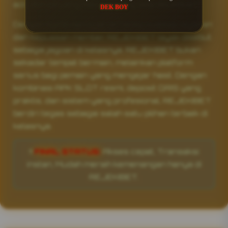
adil, dan peluang maxwin yang bisa dibuktikan.
DEK BOY
Dengan komitmen kuat terhadap kualitas layanan
dan kepuasan member, REJEKIBET layak disebut
sebagai jagoan di kelasnya. REJEKIBET bukan
sekadar tempat bermain, melainkan platform
serius bagi pemain yang mengejar hasil. Dengan
kombinasi APK SLOT resmi, deposit QRIS yang
praktis, dan sistem yang profesional, REJEKIBET
berdiri tegas sebagai salah satu pilihan terbaik di
kelasnya.
‼️
FINAL STATUS:
Akses cepat, Transaksi
instan, Mudah meraih kemenangan hanya di
REJEKIBET.