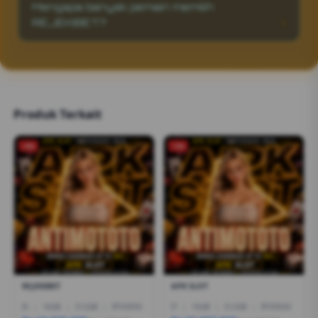
Mengapa banyak pemain memilih
member, bonus harian, mingguan, juga bonus
REJEKIBET?
kekalahan.
Karena REJEKIBET sudah terbukti jelas
sebagai situs toto resmi yang berani
membayar berapapun kemenangan yang
anda dapatkan.
Produk Terkait
-2%
-1%
REJEKIBET
APK SLOT
I5
|
16GB
|
512GB
|
RTX3050
I7
|
16GB
|
512GB
|
RTX5050