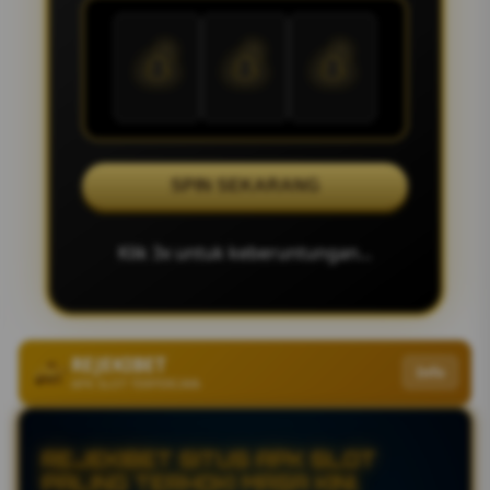
💰
💰
💰
SPIN SEKARANG
Klik 3x untuk keberuntungan...
REJEKIBET
Info
APK SLOT TERPERCAYA
REJEKIBET SITUS APK SLOT
PALING TERHOKI MASA KINI.