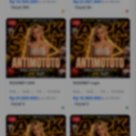
Rp 10.500.000
Rp 23.887.000
Rp 12.799.000
Rp 21.999.000
Terjual 200+
Terjual 20+
-1%
-1%
REJEKIBET LINK
REJEKIBET Login
R7AI
|
16GB
|
1TB
|
RTX5060
R5AI
|
16GB
|
1TB
|
RTX5060
Rp 24.600.000
Rp 16.800.000
Rp 21.399.000
Rp 19.799.000
Terjual 6
Terjual 5
-1%
-1%