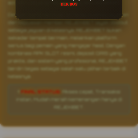
adil, dan peluang maxwin yang bisa dibuktikan.
DEK BOY
Dengan komitmen kuat terhadap kualitas layanan
dan kepuasan member, REJEKIBET layak disebut
sebagai jagoan di kelasnya. REJEKIBET bukan
sekadar tempat bermain, melainkan platform
serius bagi pemain yang mengejar hasil. Dengan
kombinasi APK SLOT resmi, deposit QRIS yang
praktis, dan sistem yang profesional, REJEKIBET
berdiri tegas sebagai salah satu pilihan terbaik di
kelasnya.
‼️
FINAL STATUS:
Akses cepat, Transaksi
instan, Mudah meraih kemenangan hanya di
REJEKIBET.