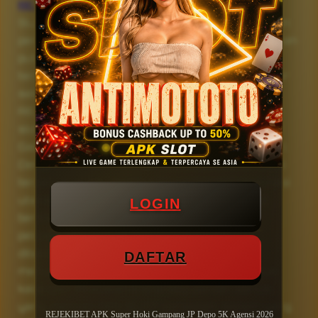
REJEKIBET
merupakan link resmi situs APK
SLOT maxwin bisa via online yang menawarkan
permainan populer dari provider ternama dengan
putaran game sportif dan pecahan cantik
terpercaya gampang menang setiap hari. Daftar
sekarang juga dapatkan id hoki khusus.
REJEKIBET kini hadir sebagai pusat permainan
slot online paling lengkap dengan koleksi Room
Gacor yang terkenal mudah menang setiap hari.
Dengan reputasi sebagai situs slot online resmi
terpercaya. REJEKIBET terus menjadi destinasi
utama para pemain yang mengincar sensasi
LOGIN
bermain kelas premium, fitur modern, serta
peluang Maxwin yang jauh lebih besar
dibandingkan situs lainnya. REJEKIBET
DAFTAR
merupakan situs toto APK SLOT untuk semua
kalangan. Ini adalah arena bagi pemain serius
yang mencari APK SLOT konsisten, sistem yang
REJEKIBET APK Super Hoki Gampang JP Depo 5K Agensi 2026