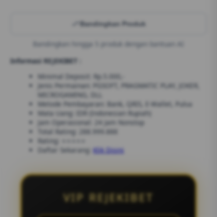
Bandingkan Produk
Bandingkan hingga 5 produk dengan bantuan AI
Informasi REJEKIBET :
Minimal Deposit: Rp.5.000,-
Jenis Permainan: PGSOFT, PRAGMATIC PLAY, JOKER,
MICROGAMING, DLL
Metode Pembayaran: Bank, QRIS, E-Wallet, Pulsa
Mata Uang: IDR (Indonesian Rupiah)
Jam Operasional: 24 Jam Nonstop
Total Rating: 288.999.888
Rating: ⭐⭐⭐⭐⭐
Daftar Sekarang:
Klik Disini
VIP REJEKIBET