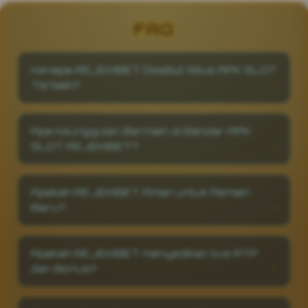
FAQ
Kenapa REJEKIBET Disebut Situs APK SLOT
Terbaik?
REJEKIBET dikenal sebagai situs APK SLOT
terbaik karena sistemnya menggunakan
Apa Keunggulan Bermain di Bandar APK
teknologi enkripsi tinggi dan server global
SLOT REJEKIBET?
yang memastikan setiap putaran adil tanpa
adanya settingan. Dengan kombinasi antara
Sebagai bandar APK SLOT terpercaya,
kecepatan akses, tampilan elegan, dan
REJEKIBET menghadirkan fitur auto-spin
gameplay realistis, REJEKIBET menjadi pilihan
Apakah REJEKIBET Aman untuk Pemain
cepat, bonus harian tanpa syarat rumit, serta
utama pemain yang mencari hasil nyata dan
Baru?
dukungan live chat aktif 24/7. Semua proses
pengalaman bermain profesional.
deposit dan withdraw berlangsung instan,
Tentu saja sangat aman, REJEKIBET hadir
menjadikan REJEKIBET bukan hanya tempat
untuk semua kalangan, dan juga tampilan
bermain, tapi juga platform hiburan digital
Apakah REJEKIBET menyedikan live RTP
yang lebih elegan serta dynamis menambah
dengan reputasi terbaik dan sistem
dan Bonus?
pengalaman bermain yang nyaman dan juga
keamanan kelas atas.
adil.
REJEKIBET menyedikan RTP live yang akurat
dan Bonus Berlimpah. Mulai dari bonus new