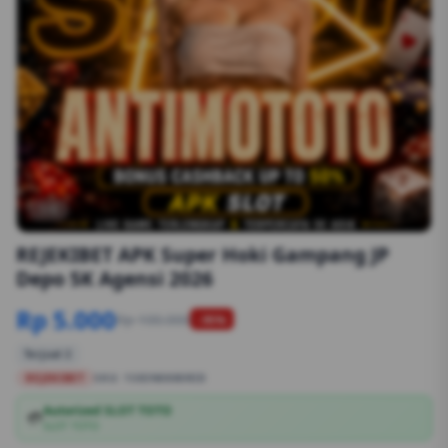
1/6
REJEKIBET APK Super Hoki Gampang JP
Depo 5K Agensi 2026
Rp 5.000
Rp 100.000
-95%
Terjual 2
REJEKIBET
SKU:
1S83N0880RID
Autorized SLOT TOTO
💳
SLOT TOTO