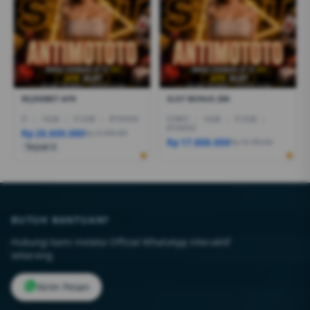
REJEKIBET APK
SLOT BONUS 20K
I7
|
16GB
|
512GB
|
RTX5050
CORE5
|
16GB
|
512GB
|
RTX4050
Rp 28.600.080
Rp 27.999.000
Rp 17.888.000
Rp 18.499.000
Terjual 6
BUTUH BANTUAN?
Hubungi kami melalui Official WhatsApp interaktif
sekarang.
Kirim Pesan