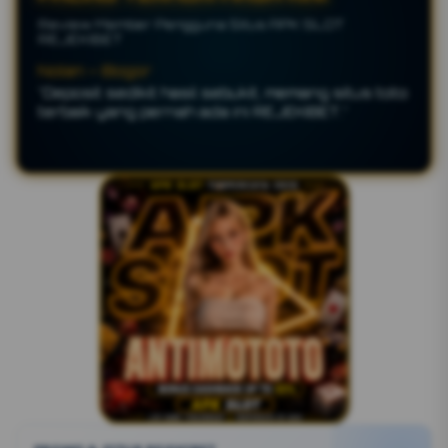
Review Member Pengguna Situs APK SLOT
REJEKIBET
Kinoy – Jombang
"Cuma situs REJEKIBET yang berani bayar
berapapun kemenangan yang saya dapatkan,
jadi tidak perlu ragu untuk bermain disitus
gacor ini.