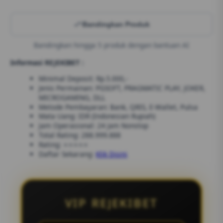
Bandingkan Produk
Bandingkan hingga 5 produk dengan bantuan AI
Informasi REJEKIBET :
Minimal Deposit: Rp.5.000,-
Jenis Permainan: PGSOFT, PRAGMATIC PLAY, JOKER,
MICROGAMING, DLL
Metode Pembayaran: Bank, QRIS, E-Wallet, Pulsa
Mata Uang: IDR (Indonesian Rupiah)
Jam Operasional: 24 Jam Nonstop
Total Rating: 288.999.888
Rating: ⭐⭐⭐⭐⭐
Daftar Sekarang:
Klik Disini
VIP REJEKIBET