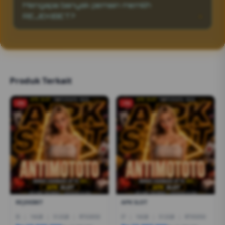
Mengapa banyak pemain memilih
member, bonus harian, mingguan, juga bonus
REJEKIBET?
kekalahan.
Karena REJEKIBET sudah terbukti jelas
sebagai situs toto resmi yang berani
membayar berapapun kemenangan yang
anda dapatkan.
Produk Terkait
-2%
-1%
REJEKIBET
APK SLOT
I5
|
16GB
|
512GB
|
RTX3050
I7
|
16GB
|
512GB
|
RTX5050