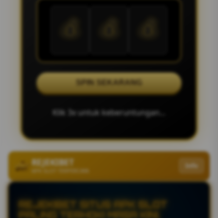
💰
💰
💰
SPIN SEKARANG
Klik 3x untuk keberuntungan...
REJEKIBET
Info
APK SLOT TERPERCAYA
REJEKIBET SITUS APK SLOT
PALING TERHOKI MASA KINI.