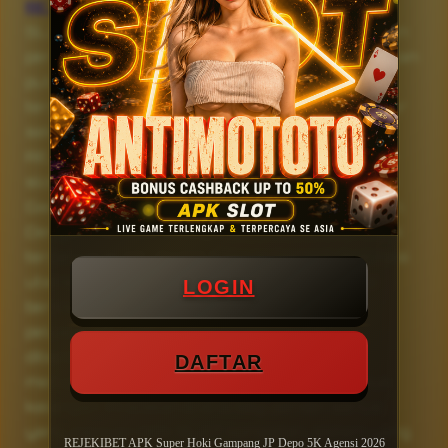
REJEKIBET
merupakan link resmi situs APK
SLOT maxwin bisa via online yang menawarkan
permainan populer dari provider ternama dengan
putaran game sportif dan pecahan cantik
terpercaya gampang menang setiap hari. Daftar
sekarang juga dapatkan id hoki khusus.
REJEKIBET kini hadir sebagai pusat permainan
slot online paling lengkap dengan koleksi Room
Gacor yang terkenal mudah menang setiap hari.
Dengan reputasi sebagai situs slot online resmi
terpercaya. REJEKIBET terus menjadi destinasi
utama para pemain yang mengincar sensasi
LOGIN
bermain kelas premium, fitur modern, serta
peluang Maxwin yang jauh lebih besar
dibandingkan situs lainnya. REJEKIBET
DAFTAR
merupakan situs toto APK SLOT untuk semua
kalangan. Ini adalah arena bagi pemain serius
yang mencari APK SLOT konsisten, sistem yang
REJEKIBET APK Super Hoki Gampang JP Depo 5K Agensi 2026