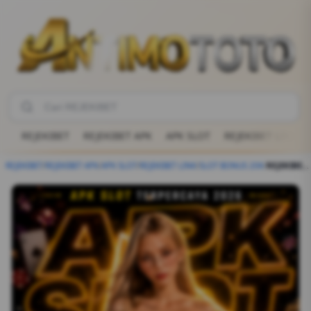
REJEKIBET
REJEKIBET APK
APK SLOT
REJEKIBET LINK
REJEKIBET
/
REJEKIBET APK
/
APK SLOT
/
REJEKIBET LINK
/
SLOT BONUS 20K
/
REJEKIBET APK Super Hoki Gampang JP Depo 5K Agensi 2026