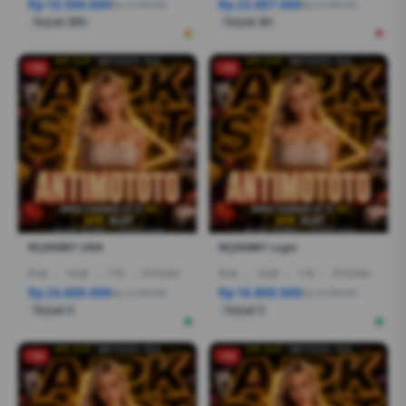
Rp 10.500.000
Rp 23.887.000
Rp 12.799.000
Rp 21.999.000
Terjual 200+
Terjual 20+
-1%
-1%
REJEKIBET LINK
REJEKIBET Login
R7AI
|
16GB
|
1TB
|
RTX5060
R5AI
|
16GB
|
1TB
|
RTX5060
Rp 24.600.000
Rp 16.800.000
Rp 21.399.000
Rp 19.799.000
Terjual 6
Terjual 5
-1%
-1%