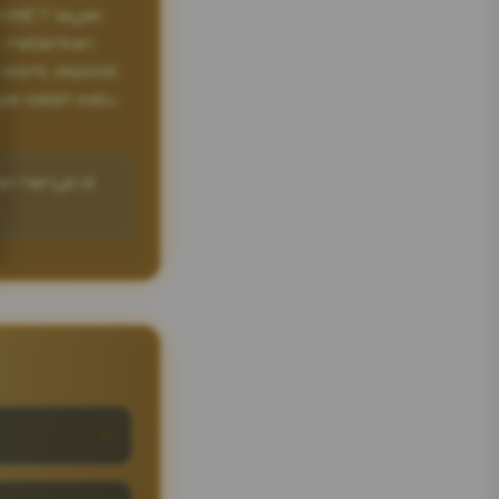
KIBET layak
, melainkan
esmi, deposit
ai salah satu
n hanya di
unakan
l tanpa