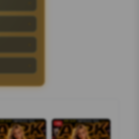
, dan
l nyata dan
n cepat,
proses
a tempat
 keamanan
mpilan yang
ga adil.
 bonus new
 membayar
-1%