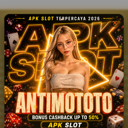
REJEKIBET
link resmi situs APK SLOT maxwin bisa via online ya
i provider ternama dengan putaran game sportif dan pec
nang setiap hari. Daftar sekarang juga dapatkan id hoki
ebagai pusat permainan slot online paling lengkap deng
dah menang setiap hari. Dengan reputasi sebagai situs s
EKIBET terus menjadi destinasi utama para pemain yan
premium, fitur modern, serta peluang Maxwin yang jauh l
innya. REJEKIBET merupakan situs toto APK SLOT untuk
rena bagi pemain serius yang mencari APK SLOT konsiste
n yang bisa dibuktikan.