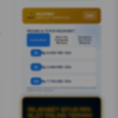
REJEKIBET
Info
APK SLOT TERPERCAYA
PROMO & FITUR REJEKIBET
,
Akun Vip
Turnamen
Lucky Draw
Gampang
Turn Over
Menang
Bulanan
3x
Rp 6.929.700 / bln
6x
Rp 3.464.900 / bln
12x
Rp 1.732.500 / bln
Angka estimasi. Bisa ber https://mw3black.com/inbox/boy13/ sesuai
kebijakan bank / penyedia.
REJEKIBET SITUS APK
SLOT PALING TERHOKI