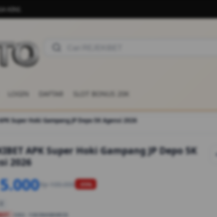
A KINI.
LOGIN
DAFTAR
SLOT BONUS 20K
APK Super Hoki Gampang JP Depo 5K Agensi 2026
KIBET APK Super Hoki Gampang JP Depo 5K
si 2026
5.000
Rp 100.000
-95%
 2
BET
SKU:
1S83N0880RID