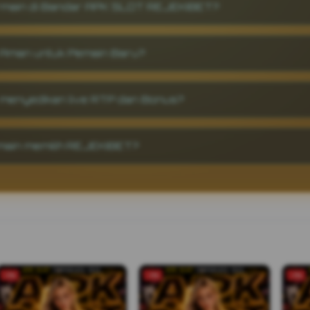
rmain di Bandar APK SLOT REJEKIBET?
engan kombinasi antara kecepatan akses, tampilan elegan
REJEKIBET menjadi pilihan utama pemain yang mencari hasi
SLOT terpercaya, REJEKIBET menghadirkan fitur auto-spi
profesional.
yarat rumit, serta dukungan live chat aktif 24/7. Semua 
Aman untuk Pemain Baru?
w berlangsung instan, menjadikan REJEKIBET bukan hany
latform hiburan digital dengan reputasi terbaik dan sistem
man, REJEKIBET hadir untuk semua kalangan, dan juga ta
dynamis menambah pengalaman bermain yang nyaman dan ju
menyedikan live RTP dan Bonus?
n RTP live yang akurat dan Bonus Berlimpah. Mulai dari
, mingguan, juga bonus kekalahan.
main memilih REJEKIBET?
dah terbukti jelas sebagai situs toto resmi yang berani
an yang anda dapatkan.
-1%
-1%
-1%