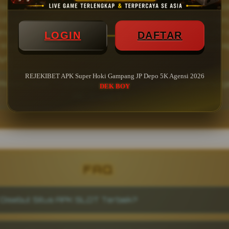
 terhadap kualitas layanan dan kepuasan member, REJE
n di kelasnya. REJEKIBET bukan sekadar tempat bermain
emain yang mengejar hasil. Dengan kombinasi APK SLOT r
LOGIN
DAFTAR
 sistem yang profesional, REJEKIBET berdiri tegas sebag
nya.
REJEKIBET APK Super Hoki Gampang JP Depo 5K Agensi 2026
Akses cepat, Transaksi instan, Mudah meraih kemenanga
DEK BOY
REJEKIBET.
FAQ
isebut Situs APK SLOT Terbaik?
ebagai situs APK SLOT terbaik karena sistemnya mengg
inggi dan server global yang memastikan setiap putaran adi