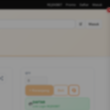
REJEKIBET
Promo
Daftar
Masuk
0
🛒
Masuk
QTY
+ Keranjang
Beli
DAFTAR
💳
Link Login REJEKIBET