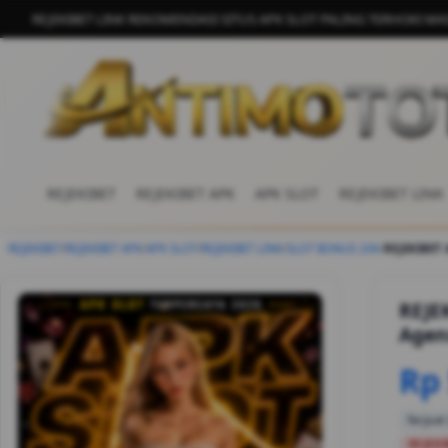
REJEKIBET LINK REKOMENDASI SITUS APK SLOT PALING TERHOKI MAS
REJEKIBET
REJEKIBET APK
APK SLOT
REJEKIBET LINK
REJEKIBET
/
REJEKIBET APK
/
APK SLOT
/
REJEKIBET LINK
/
SLOT BONUS 20K
/
REJEKIBET 
REJE
Agen
Rp 
Terjual
REJEKI