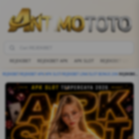
REJEKIBET
REJEKIBET APK
APK SLOT
REJEKIBET LINK
REJEKIBET
/
REJEKIBET APK
/
APK SLOT
/
REJEKIBET LINK
/
SLOT BONUS 20K
/
REJEKIBET APK Super Hoki Gampang JP Depo 5K Agensi 2026