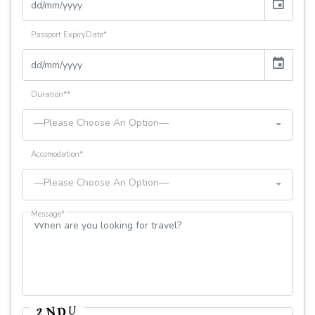
event
Passport ExpiryDate*
event
Duration**
—Please Choose An Option—
Accomodation*
—Please Choose An Option—
Message*