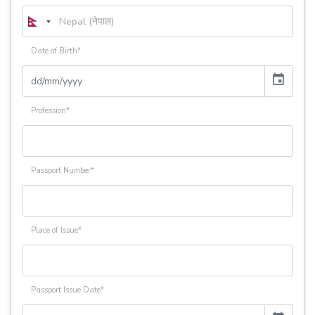
Date of Birth*
event
Profession*
Passport Number*
Place of Issue*
Passport Issue Date*