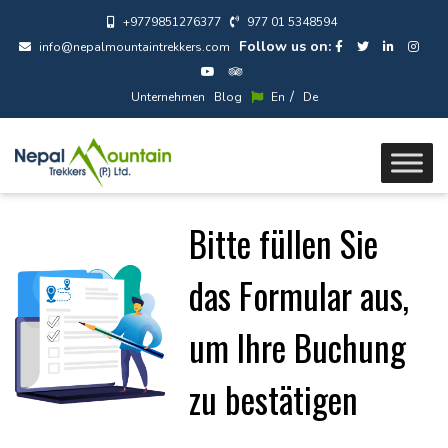
+9779851276377
977 01 5348594
Follow us on:
info@nepalmountaintrekkers.com
/
Unternehmen
Blog
En
De
Bitte füllen Sie
das Formular aus,
um Ihre Buchung
zu bestätigen