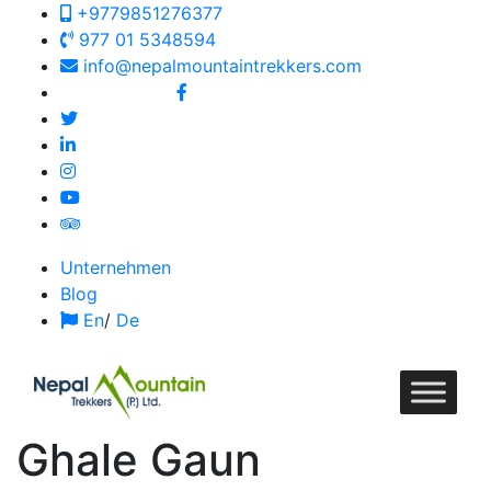
+9779851276377
977 01 5348594
info@nepalmountaintrekkers.com
Follow us on:
Unternehmen
Blog
En
/
De
Ghale Gaun