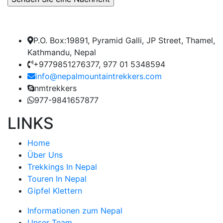
P.O. Box:19891, Pyramid Galli, JP Street, Thamel,
Kathmandu, Nepal
+9779851276377, 977 01 5348594
info@nepalmountaintrekkers.com
nmtrekkers
977-9841657877
LINKS
Home
Über Uns
Trekkings In Nepal
Touren In Nepal
Gipfel Klettern
Informationen zum Nepal
Unser Team