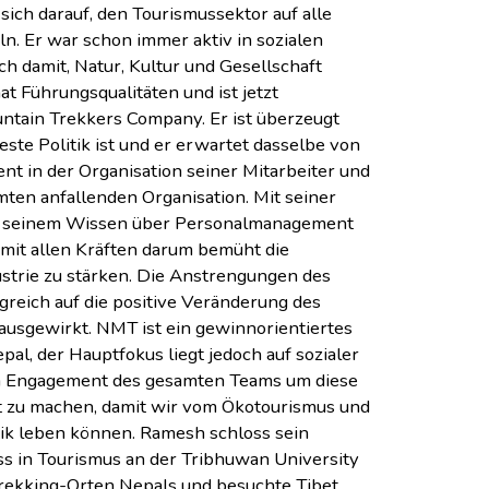
 sich darauf, den Tourismussektor auf alle
n. Er war schon immer aktiv in sozialen
ch damit, Natur, Kultur und Gesellschaft
hat Führungsqualitäten und ist jetzt
ntain Trekkers Company. Er ist überzeugt
este Politik ist und er erwartet dasselbe von
nt in der Organisation seiner Mitarbeiter und
ten anfallenden Organisation. Mit seiner
d seinem Wissen über Personalmanagement
mit allen Kräften darum bemüht die
strie zu stärken. Die Anstrengungen des
reich auf die positive Veränderung des
usgewirkt. NMT ist ein gewinnorientiertes
l, der Hauptfokus liegt jedoch auf sozialer
m Engagement des gesamten Teams um diese
t zu machen, damit wir vom Ökotourismus und
tik leben können. Ramesh schloss sein
s in Tourismus an der Tribhuwan University
Trekking-Orten Nepals und besuchte Tibet,