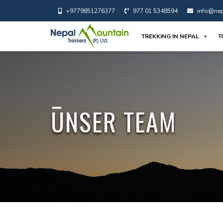
+9779851276377
977 01 5348594
info@nep
TREKKING IN NEPAL
T
UNSER TEAM