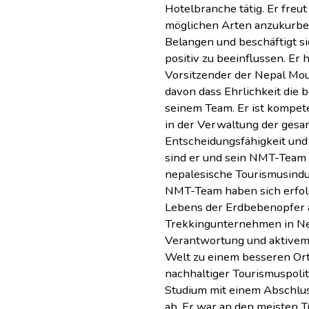
Hotelbranche tätig. Er freut
möglichen Arten anzukurbel
Belangen und beschäftigt si
positiv zu beeinflussen. Er 
Vorsitzender der Nepal Mou
davon dass Ehrlichkeit die b
seinem Team. Er ist kompete
in der Verwaltung der gesam
Entscheidungsfähigkeit un
sind er und sein NMT-Team 
nepalesische Tourismusindu
NMT-Team haben sich erfolg
Lebens der Erdbebenopfer a
Trekkingunternehmen in Nepa
Verantwortung und aktive
Welt zu einem besseren Or
nachhaltiger Tourismuspoli
Studium mit einem Abschlus
ab. Er war an den meisten 