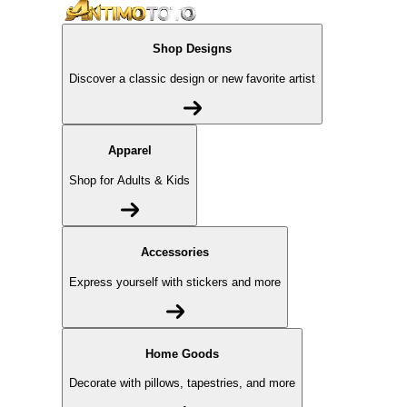
Shop Designs
Discover a classic design or new favorite artist
Apparel
Shop for Adults & Kids
Accessories
Express yourself with stickers and more
Home Goods
Decorate with pillows, tapestries, and more