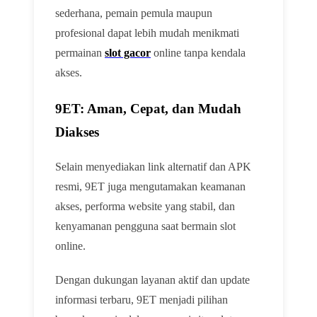
sederhana, pemain pemula maupun
profesional dapat lebih mudah menikmati
permainan
slot gacor
online tanpa kendala
akses.
9ET: Aman, Cepat, dan Mudah
Diakses
Selain menyediakan link alternatif dan APK
resmi, 9ET juga mengutamakan keamanan
akses, performa website yang stabil, dan
kenyamanan pengguna saat bermain slot
online.
Dengan dukungan layanan aktif dan update
informasi terbaru, 9ET menjadi pilihan