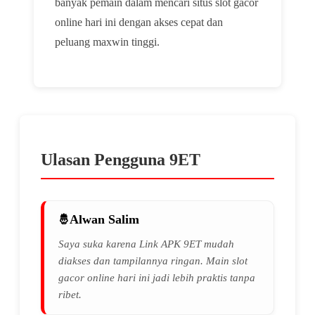
banyak pemain dalam mencari situs slot gacor
online hari ini dengan akses cepat dan
peluang maxwin tinggi.
Ulasan Pengguna 9ET
Alwan Salim
Saya suka karena Link APK 9ET mudah
diakses dan tampilannya ringan. Main slot
gacor online hari ini jadi lebih praktis tanpa
ribet.