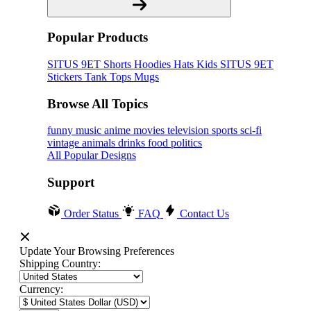
Popular Products
SITUS 9ET
Shorts
Hoodies
Hats
Kids SITUS 9ET
Stickers
Tank Tops
Mugs
Browse All Topics
funny
music
anime
movies
television
sports
sci-fi
vintage
animals
drinks
food
politics
All Popular Designs
Support
Order Status
FAQ
Contact Us
Update Your Browsing Preferences
Shipping Country:
Currency: