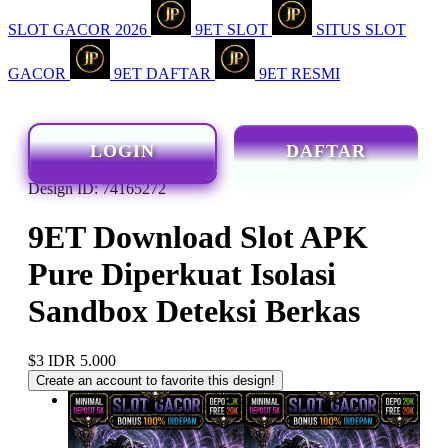
SLOT GACOR 2026
9ET SLOT
SITUS SLOT
GACOR
9ET DAFTAR
9ET RESMI
LOGIN
DAFTAR
Design ID: 74165272
9ET Download Slot APK
Pure Diperkuat Isolasi
Sandbox Deteksi Berkas
$3
IDR 5.000
Create an account to favorite this design!