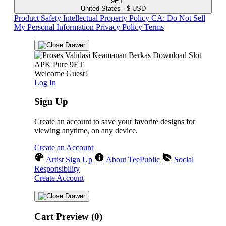
United States - $ USD
Product Safety
Intellectual Property Policy
CA: Do Not Sell
My Personal Information
Privacy Policy
Terms
Welcome Guest!
Log In
Sign Up
Create an account to save your favorite designs for
viewing anytime, on any device.
Create an Account
Artist Sign Up
About TeePublic
Social
Responsibility
Create Account
Cart Preview (0)