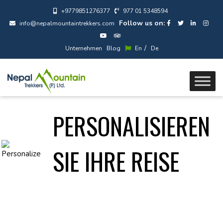
+9779851276377
977 01 5348594
Follow us on:
info@nepalmountaintrekkers.com
/
Unternehmen
Blog
En
De
PERSONALISIEREN
SIE IHRE REISE