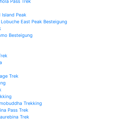
hola Pass Trek
 Island Peak
 Lobuche East Peak Besteigung
k
hamo Besteigung
Trek
a
age Trek
ung
k
ekking
amobuddha Trekking
ina Pass Trek
aurebina Trek