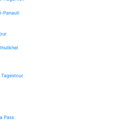
i-Panauti
our
hulikhel
 Tagestour
a Pass