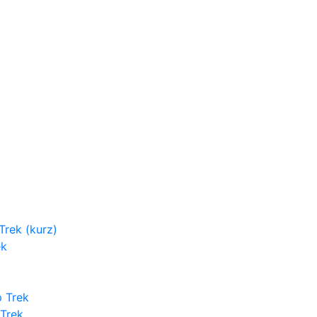
rek (kurz)
ek
 Trek
Trek