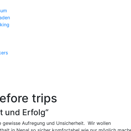
sum
raden
king
kers
efore trips
t und Erfolg“
 gewisse Aufregung und Unsicherheit. Wir wollen
halt in Nepal so sicher komfortabel wie nur möglich mache