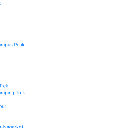
k
hampus Peak
Trek
amping Trek
pur
a-Nagarkot