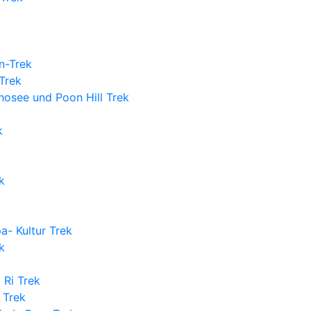
n-Trek
Trek
chosee und Poon Hill Trek
k
k
a- Kultur Trek
k
k
Ri Trek
 Trek