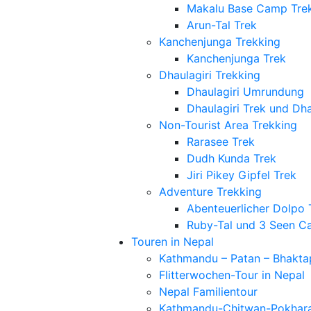
Makalu Base Camp Tre
Arun-Tal Trek
Kanchenjunga Trekking
Kanchenjunga Trek
Dhaulagiri Trekking
Dhaulagiri Umrundung
Dhaulagiri Trek und D
Non-Tourist Area Trekking
Rarasee Trek
Dudh Kunda Trek
Jiri Pikey Gipfel Trek
Adventure Trekking
Abenteuerlicher Dolpo 
Ruby-Tal und 3 Seen C
Touren in Nepal
Kathmandu – Patan – Bhakta
Flitterwochen-Tour in Nepal
Nepal Familientour
Kathmandu-Chitwan-Pokhar