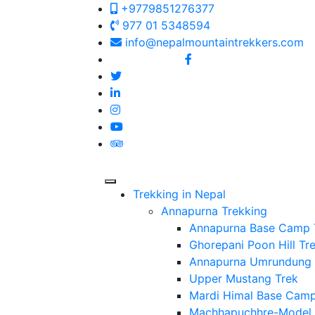
+9779851276377
977 01 5348594
info@nepalmountaintrekkers.com
Follow us on:
Trekking in Nepal
Annapurna Trekking
Annapurna Base Camp T
Ghorepani Poon Hill Tr
Annapurna Umrundung
Upper Mustang Trek
Mardi Himal Base Camp
Machhapuchhre-Model 