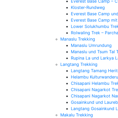
Everest Base Camp – C
Kloster-Rundweg
Everest Base Camp und
Everest Base Camp mit
Lower Solukhumbu Tre
Rolwaling Trek – Parc
Manaslu Trekking
Manaslu Umrundung
Manaslu und Tsum Tal 
Rupina La und Larkya L
Langtang Trekking
Langtang Tamang Herit
Helambu Kulturwander
Chisapani Helambu Tre
Chisapani Nagarkot Tr
Chisapani Nagarkot N
Gosainkund und Laureb
Langtang Gosainkund L
Makalu Trekking