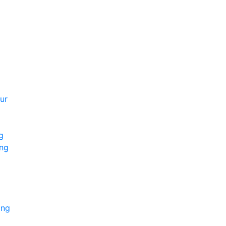
ur
g
ing
ing