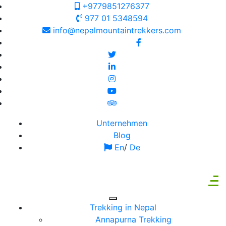
+9779851276377
977 01 5348594
info@nepalmountaintrekkers.com
Follow us on:
Unternehmen
Blog
En
/
De
Trekking in Nepal
Annapurna Trekking