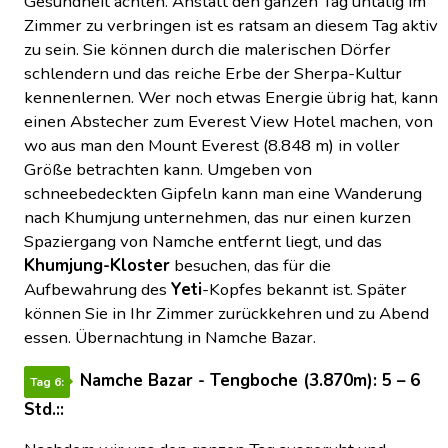
Gesundheit achten. Anstatt den ganzen Tag untätig im
Zimmer zu verbringen ist es ratsam an diesem Tag aktiv
zu sein. Sie können durch die malerischen Dörfer
schlendern und das reiche Erbe der Sherpa-Kultur
kennenlernen. Wer noch etwas Energie übrig hat, kann
einen Abstecher zum Everest View Hotel machen, von
wo aus man den Mount Everest (8.848 m) in voller
Größe betrachten kann. Umgeben von
schneebedeckten Gipfeln kann man eine Wanderung
nach Khumjung unternehmen, das nur einen kurzen
Spaziergang von Namche entfernt liegt, und das
Khumjung-Kloster
besuchen, das für die
Aufbewahrung des
Yeti
-Kopfes bekannt ist. Später
können Sie in Ihr Zimmer zurückkehren und zu Abend
essen. Übernachtung in Namche Bazar.
Namche Bazar - Tengboche (3.870m): 5 – 6
Tag 6:
Std.::