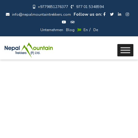
+9779851276377
977 01 5348594
Follow us on:
info@nepalmountaintrekkers.com
/
Unternehmen
Blog
En
De