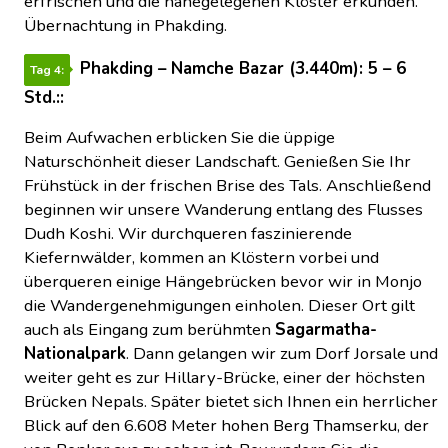
erfrischen und die nahegelegenen Klöster erkunden.
Übernachtung in Phakding.
Phakding – Namche Bazar (3.440m): 5 – 6
Tag 4:
Std.::
Beim Aufwachen erblicken Sie die üppige
Naturschönheit dieser Landschaft. Genießen Sie Ihr
Frühstück in der frischen Brise des Tals. Anschließend
beginnen wir unsere Wanderung entlang des Flusses
Dudh Koshi. Wir durchqueren faszinierende
Kiefernwälder, kommen an Klöstern vorbei und
überqueren einige Hängebrücken bevor wir in Monjo
die Wandergenehmigungen einholen. Dieser Ort gilt
auch als Eingang zum berühmten
Sagarmatha-
Nationalpark
. Dann gelangen wir zum Dorf Jorsale und
weiter geht es zur Hillary-Brücke, einer der höchsten
Brücken Nepals. Später bietet sich Ihnen ein herrlicher
Blick auf den 6.608 Meter hohen Berg Thamserku, der