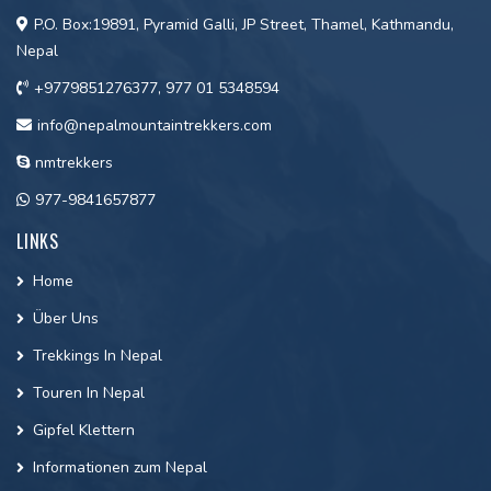
P.O. Box:19891, Pyramid Galli, JP Street, Thamel, Kathmandu,
Nepal
+9779851276377, 977 01 5348594
info@nepalmountaintrekkers.com
nmtrekkers
977-9841657877
LINKS
Home
Über Uns
Trekkings In Nepal
Touren In Nepal
Gipfel Klettern
Informationen zum Nepal