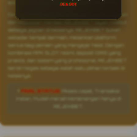
adil, dan peluang maxwin yang bisa dibuktikan.
DEK BOY
Dengan komitmen kuat terhadap kualitas layanan
dan kepuasan member, REJEKIBET layak disebut
sebagai jagoan di kelasnya. REJEKIBET bukan
sekadar tempat bermain, melainkan platform
serius bagi pemain yang mengejar hasil. Dengan
kombinasi APK SLOT resmi, deposit QRIS yang
praktis, dan sistem yang profesional, REJEKIBET
berdiri tegas sebagai salah satu pilihan terbaik di
kelasnya.
‼️
FINAL STATUS:
Akses cepat, Transaksi
instan, Mudah meraih kemenangan hanya di
REJEKIBET.