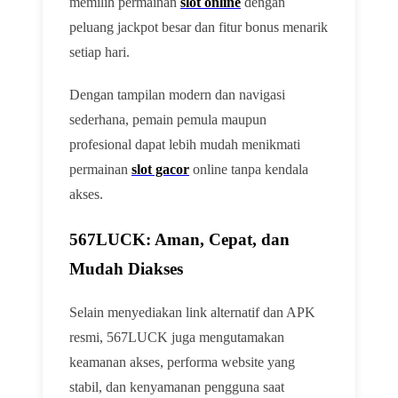
memilih permainan
slot online
dengan
peluang jackpot besar dan fitur bonus menarik
setiap hari.
Dengan tampilan modern dan navigasi
sederhana, pemain pemula maupun
profesional dapat lebih mudah menikmati
permainan
slot gacor
online tanpa kendala
akses.
567LUCK: Aman, Cepat, dan
Mudah Diakses
Selain menyediakan link alternatif dan APK
resmi, 567LUCK juga mengutamakan
keamanan akses, performa website yang
stabil, dan kenyamanan pengguna saat