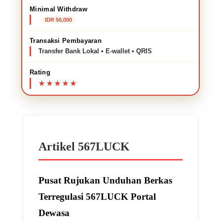
Minimal Withdraw
IDR 50,000
Transaksi Pembayaran
Transfer Bank Lokal • E-wallet • QRIS
Rating
Artikel 567LUCK
Pusat Rujukan Unduhan Berkas
Terregulasi 567LUCK Portal
Dewasa