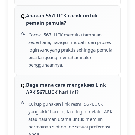
Apakah 567LUCK cocok untuk
pemain pemula?
Cocok. 567LUCK memiliki tampilan
sederhana, navigasi mudah, dan proses
login APK yang praktis sehingga pemula
bisa langsung memahami alur
penggunaannya.
Bagaimana cara mengakses Link
APK 567LUCK hari ini?
Cukup gunakan link resmi 567LUCK
yang aktif hari ini, lalu login melalui APK
atau halaman utama untuk memilih
permainan slot online sesuai preferensi
Anda.