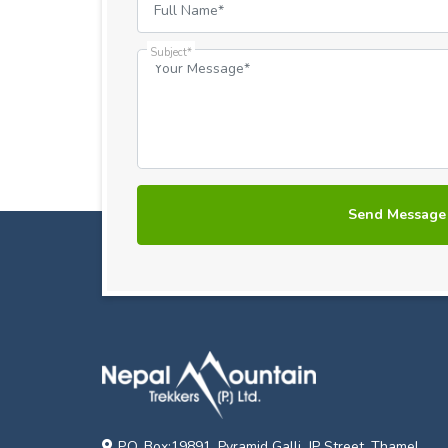
Subject*
P.O. Box:19891, Pyramid Galli, JP Street, Thamel,