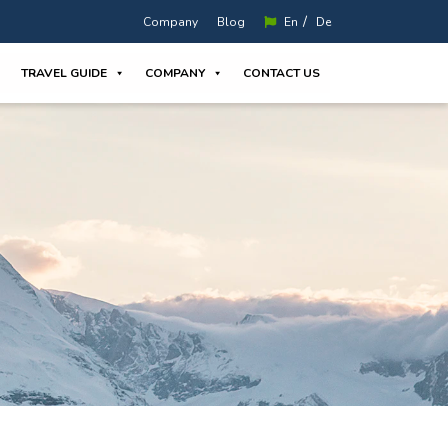
/
Company
Blog
En
De
TRAVEL GUIDE
COMPANY
CONTACT US