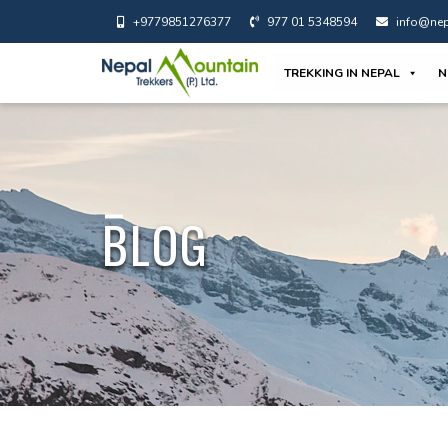
+9779851276377
977 01 5348594
info@nep
TREKKING IN NEPAL
N
BLOG