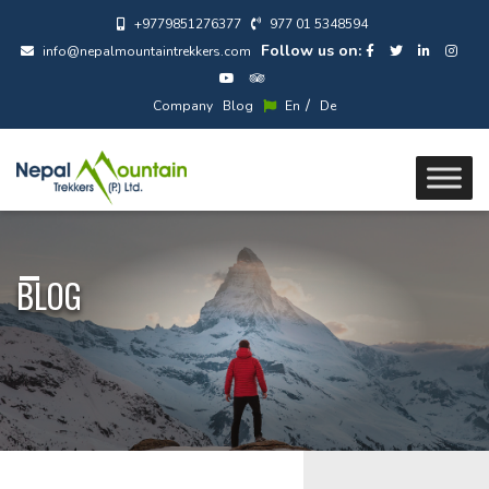
+9779851276377
977 01 5348594
Follow us on:
info@nepalmountaintrekkers.com
/
Company
Blog
En
De
BLOG